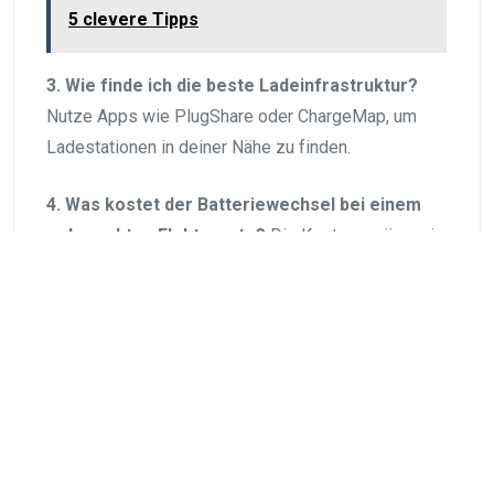
5 clevere Tipps
3. Wie finde ich die beste Ladeinfrastruktur?
Nutze Apps wie PlugShare oder ChargeMap, um
Ladestationen in deiner Nähe zu finden.
4. Was kostet der Batteriewechsel bei einem
gebrauchten Elektroauto?
Die Kosten variieren je
nach Modell und Batteriegröße, können aber
mehrere tausend Euro betragen.
5. Sind gebrauchte Elektroautos förderfähig?
Ja, auch gebrauchte Elektroautos können von
staatlichen Förderungen und Steuervergünstigungen
profitieren.