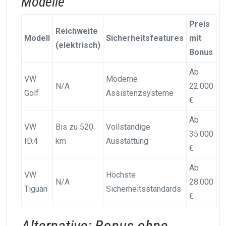
Modelle
Preis
Reichweite
Modell
Sicherheitsfeatures
mit
(elektrisch)
Bonus
Ab
VW
Moderne
N/A
22.000
Golf
Assistenzsysteme
€
Ab
VW
Bis zu 520
Vollständige
35.000
ID.4
km
Ausstattung
€
Ab
VW
Höchste
N/A
28.000
Tiguan
Sicherheitsstandards
€
Alternative: Bonus ohne