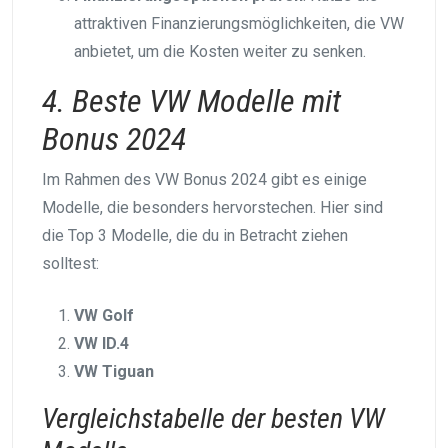
attraktiven Finanzierungsmöglichkeiten, die VW
anbietet, um die Kosten weiter zu senken.
4. Beste VW Modelle mit
Bonus 2024
Im Rahmen des VW Bonus 2024 gibt es einige
Modelle, die besonders hervorstechen. Hier sind
die Top 3 Modelle, die du in Betracht ziehen
solltest:
VW Golf
VW ID.4
VW Tiguan
Vergleichstabelle der besten VW