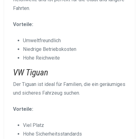
Fahrten.
Vorteile:
Umweltfreundlich
Niedrige Betriebskosten
Hohe Reichweite
VW Tiguan
Der Tiguan ist ideal für Familien, die ein geräumiges
und sicheres Fahrzeug suchen.
Vorteile:
Viel Platz
Hohe Sicherheitsstandards