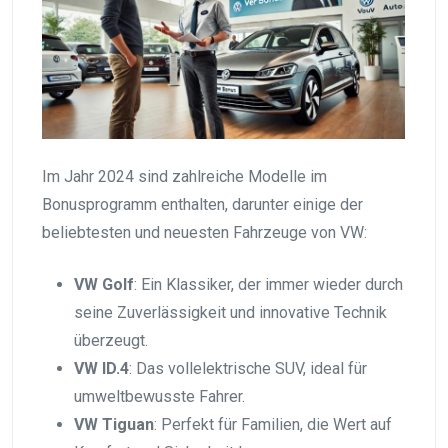
Im Jahr 2024 sind zahlreiche Modelle im
Bonusprogramm enthalten, darunter einige der
beliebtesten und neuesten Fahrzeuge von VW:
VW Golf
: Ein Klassiker, der immer wieder durch
seine Zuverlässigkeit und innovative Technik
überzeugt.
VW ID.4
: Das vollelektrische SUV, ideal für
umweltbewusste Fahrer.
VW Tiguan
: Perfekt für Familien, die Wert auf