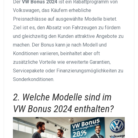
Der
VW Bonus 2024
ist ein Rabattprogramm von
Volkswagen, das Käufern erhebliche
Preisnachlässe auf ausgewählte Modelle bietet.
Ziel ist es, den Absatz von Fahrzeugen zu fördern
und gleichzeitig den Kunden attraktive Angebote zu
machen. Der Bonus kann je nach Modell und
Konditionen variieren, beinhaltet aber oft
zusätzliche Vorteile wie erweiterte Garantien,
Servicepakete oder Finanzierungsmöglichkeiten zu
Sonderkonditionen.
2. Welche Modelle sind im
VW Bonus 2024 enthalten?