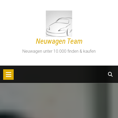
Zum
Inhalt
springen
Neuwagen Team
Neuwagen unter 10.000 finden & kaufen