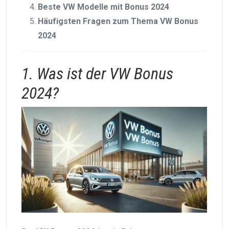
Beste VW Modelle mit Bonus 2024
Häufigsten Fragen zum Thema VW Bonus
2024
1. Was ist der VW Bonus
2024?