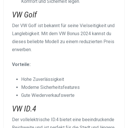
Komfort und Sicherheit legen.
VW Golf
Der VW Golf ist bekannt für seine Vielseitigkeit und
Langlebigkeit. Mit dem VW Bonus 2024 kannst du
dieses beliebte Modell zu einem reduzierten Preis
erwerben.
Vorteile:
Hohe Zuverlässigkeit
Moderne Sicherheitsfeatures
Gute Wiederverkaufswerte
VW ID.4
Der vollelektrische ID.4 bietet eine beeindruckende
Reichweite und ist perfekt für die Stadt und längere