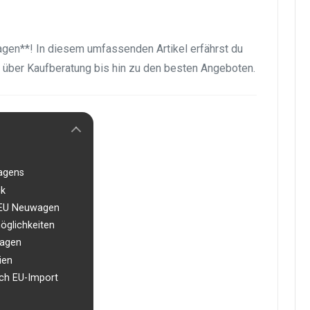
gen**! In diesem umfassenden Artikel erfährst du
 über Kaufberatung bis hin zu den besten Angeboten.
agens
ck
 EU Neuwagen
glichkeiten
wagen
ien
ch EU-Import