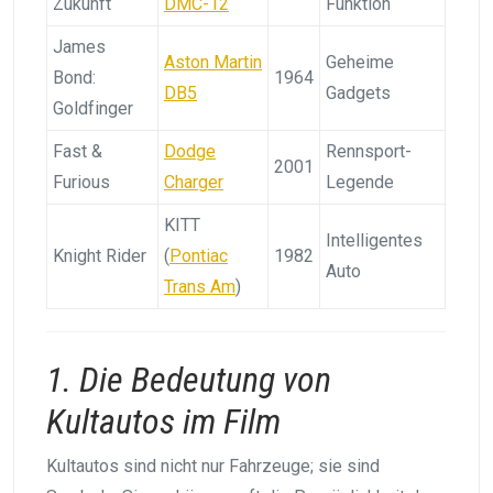
Zukunft
DMC-12
Funktion
James
Aston Martin
Geheime
Bond:
1964
DB5
Gadgets
Goldfinger
Fast &
Dodge
Rennsport-
2001
Furious
Charger
Legende
KITT
Intelligentes
Knight Rider
(
Pontiac
1982
Auto
Trans Am
)
1. Die Bedeutung von
Kultautos im Film
Kultautos sind nicht nur Fahrzeuge; sie sind