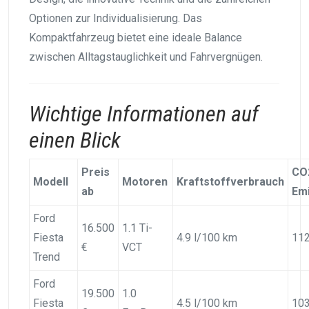
Optionen zur Individualisierung. Das
Kompaktfahrzeug bietet eine ideale Balance
zwischen Alltagstauglichkeit und Fahrvergnügen.
Wichtige Informationen auf
einen Blick
Preis
CO
Modell
Motoren
Kraftstoffverbrauch
ab
Em
Ford
16.500
1.1 Ti-
Fiesta
4.9 l/100 km
11
€
VCT
Trend
Ford
19.500
1.0
Fiesta
4.5 l/100 km
10