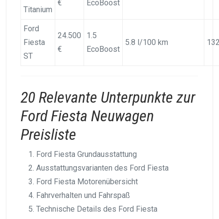
€
EcoBoost
Titanium
Ford
24.500
1.5
Fiesta
5.8 l/100 km
13
€
EcoBoost
ST
20 Relevante Unterpunkte zur
Ford Fiesta Neuwagen
Preisliste
Ford Fiesta Grundausstattung
Ausstattungsvarianten des Ford Fiesta
Ford Fiesta Motorenübersicht
Fahrverhalten und Fahrspaß
Technische Details des Ford Fiesta