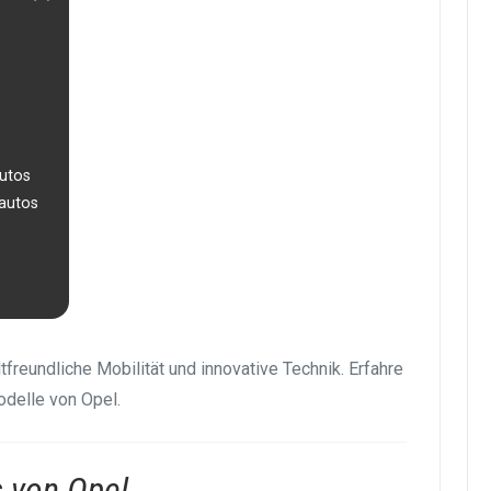
autos
oautos
freundliche Mobilität und innovative Technik. Erfahre
odelle von Opel.
s von Opel